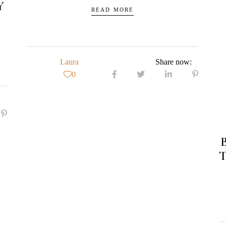
Y
READ MORE
Laura
Share now:
0
: